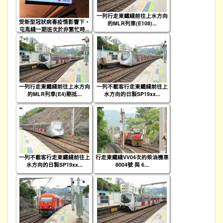
一列行走東鐵綫前往上水方向
受新型冠狀病毒疫情影響下，
的MLR列車(E108)...
屯馬綫一期班次於非繁忙時...
一列行走東鐵綫前往上水方向
一列不載客行走東鐵綫前往上
的MLR列車(E4)剛抵...
水方向的日製SP19xx...
一列不載客行走東鐵綫前往上
行走東鐵綫VV04次的柴油機車
水方向的日製SP19xx...
8004號 與 6...