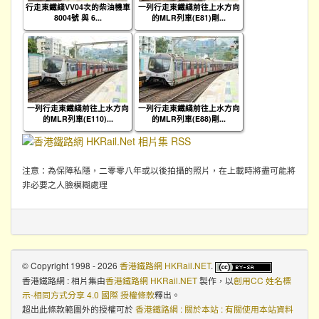
行走東鐵綫VV04次的柴油機車
一列行走東鐵綫前往上水方向
8004號 與 6...
的MLR列車(E81)剛...
一列行走東鐵綫前往上水方向
一列行走東鐵綫前往上水方向
的MLR列車(E110)...
的MLR列車(E88)剛...
注意：為保障私隱，二零零八年或以後拍攝的照片，在上載時將盡可能將
非必要之人臉模糊處理
© Copyright 1998 - 2026
香港鐵路網 HKRail.NET
.
香港鐵路網 : 相片集
由
香港鐵路網 HKRail.NET
製作，以
創用CC 姓名標
示-相同方式分享 4.0 國際 授權條款
釋出。
超出此條款範圍外的授權可於
香港鐵路網 : 關於本站 : 有關使用本站資料