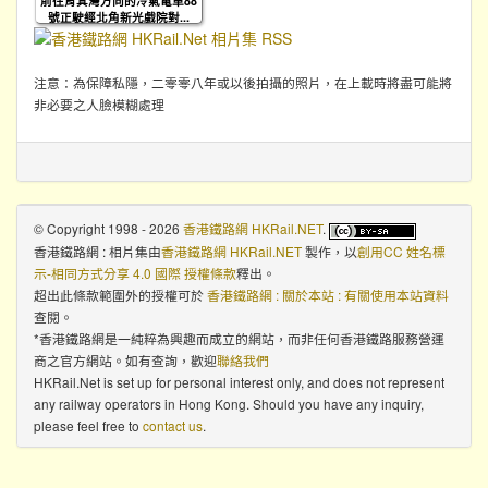
前往筲箕灣方向的冷氣電車88
號正駛經北角新光戲院對...
注意：為保障私隱，二零零八年或以後拍攝的照片，在上載時將盡可能將
非必要之人臉模糊處理
© Copyright 1998 - 2026
香港鐵路網 HKRail.NET
.
香港鐵路網 : 相片集
由
香港鐵路網 HKRail.NET
製作，以
創用CC 姓名標
示-相同方式分享 4.0 國際 授權條款
釋出。
超出此條款範圍外的授權可於
香港鐵路網 : 關於本站 : 有關使用本站資料
查閱。
*香港鐵路網是一純粹為興趣而成立的網站，而非任何香港鐵路服務營運
商之官方網站。如有查詢，歡迎
聯絡我們
HKRail.Net is set up for personal interest only, and does not represent
any railway operators in Hong Kong. Should you have any inquiry,
please feel free to
contact us
.