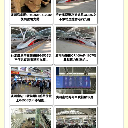
廣州局集團CR400AF-A-2082
行走廣深港高速鐵路G6535次
復興號電力動...
不停站直達香港西九龍...
行走廣深港高速鐵路G6535次
廣州局集團CR400AF-1007復
不停站直達香港西九龍...
興號電力動車組...
廣州南站10號驗票口前準備登
廣州南站的列車資訊顯示屏...
上G6535次不停站直...