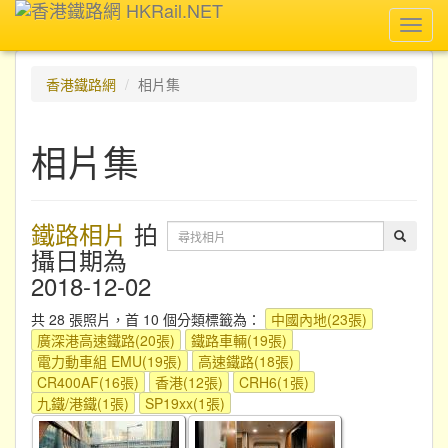
Toggl
navig
香港鐵路網
相片集
相片集
鐵路相片
拍
攝日期為
2018-12-02
共 28 張照片，首 10 個分類標籤為：
中國內地(23張)
廣深港高速鐵路(20張)
鐵路車輛(19張)
電力動車組 EMU(19張)
高速鐵路(18張)
CR400AF(16張)
香港(12張)
CRH6(1張)
九鐵/港鐵(1張)
SP19xx(1張)