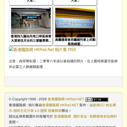
大堂...
大堂...
香港西九龍站內地口岸區候車
高鐵通車後西鐵綫列車上的動
大堂前往月台的三號驗票閘...
態路線圖...
注意：為保障私隱，二零零八年或以後拍攝的照片，在上載時將盡可能將
非必要之人臉模糊處理
© Copyright 1998 - 2026
香港鐵路網 HKRail.NET
.
香港鐵路網 : 相片集
由
香港鐵路網 HKRail.NET
製作，以
創用CC 姓名標
示-相同方式分享 4.0 國際 授權條款
釋出。
超出此條款範圍外的授權可於
香港鐵路網 : 關於本站 : 有關使用本站資料
查閱。