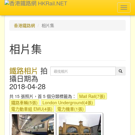
Toggl
navig
香港鐵路網
相片集
相片集
鐵路相片
拍
攝日期為
2018-04-28
共 15 張照片，首 5 個分類標籤為：
Mail Rail(7張)
鐵路車輛(5張)
London Underground(4張)
電力動車組 EMU(4張)
電力機車(1張)