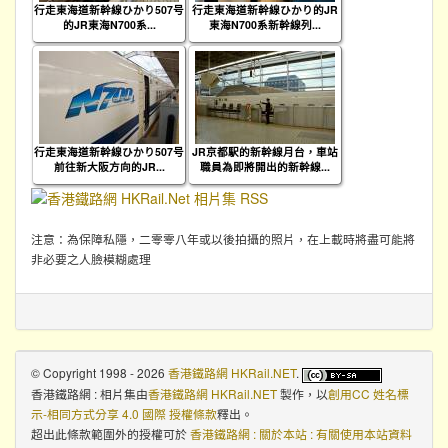
行走東海道新幹線ひかり507号
行走東海道新幹線ひかり的JR
的JR東海N700系...
東海N700系新幹線列...
行走東海道新幹線ひかり507号
JR京都駅的新幹線月台，車站
前往新大阪方向的JR...
職員為即將開出的新幹線...
注意：為保障私隱，二零零八年或以後拍攝的照片，在上載時將盡可能將
非必要之人臉模糊處理
© Copyright 1998 - 2026
香港鐵路網 HKRail.NET
.
香港鐵路網 : 相片集
由
香港鐵路網 HKRail.NET
製作，以
創用CC 姓名標
示-相同方式分享 4.0 國際 授權條款
釋出。
超出此條款範圍外的授權可於
香港鐵路網 : 關於本站 : 有關使用本站資料