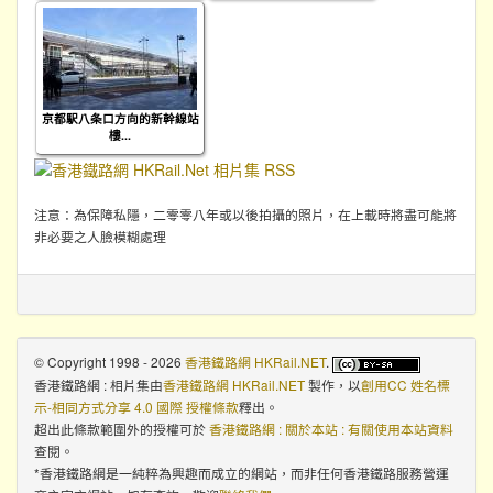
京都駅八条口方向的新幹線站
樓...
注意：為保障私隱，二零零八年或以後拍攝的照片，在上載時將盡可能將
非必要之人臉模糊處理
© Copyright 1998 - 2026
香港鐵路網 HKRail.NET
.
香港鐵路網 : 相片集
由
香港鐵路網 HKRail.NET
製作，以
創用CC 姓名標
示-相同方式分享 4.0 國際 授權條款
釋出。
超出此條款範圍外的授權可於
香港鐵路網 : 關於本站 : 有關使用本站資料
查閱。
*香港鐵路網是一純粹為興趣而成立的網站，而非任何香港鐵路服務營運