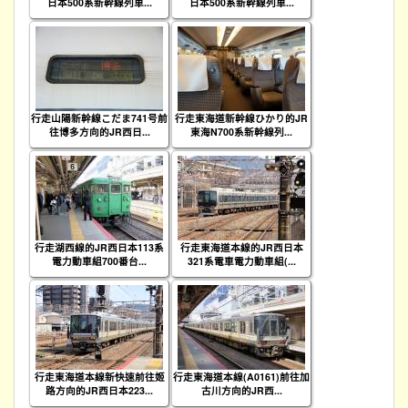
日本500系新幹線列車...
日本500系新幹線列車...
行走山陽新幹線こだま741号前
行走東海道新幹線ひかり的JR
往博多方向的JR西日...
東海N700系新幹線列...
行走湖西線的JR西日本113系
行走東海道本線的JR西日本
電力動車組700番台...
321系電車電力動車組(...
行走東海道本線新快速前往姬
行走東海道本線(A0161)前往加
路方向的JR西日本223...
古川方向的JR西...