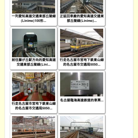
一列愛知高速交通東部丘陵線
正返回車廠的愛知高速交通東
(Linimo)100形...
部丘陵線(Linimo)...
前往藤が丘駅方向的愛知高速
行走名古屋市営地下鉄東山線
交通東部丘陵線(Lini...
的名古屋市交通局5050...
名古屋臨海高速鉄道的車票...
行走名古屋市営地下鉄東山線
的名古屋市交通局5050...