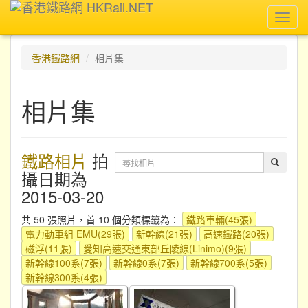
Toggl
navig
香港鐵路網
相片集
相片集
鐵路相片
拍
攝日期為
2015-03-20
共 50 張照片，首 10 個分類標籤為：
鐵路車輛(45張)
電力動車組 EMU(29張)
新幹線(21張)
高速鐵路(20張)
磁浮(11張)
愛知高速交通東部丘陵線(Linimo)(9張)
新幹線100系(7張)
新幹線0系(7張)
新幹線700系(5張)
新幹線300系(4張)