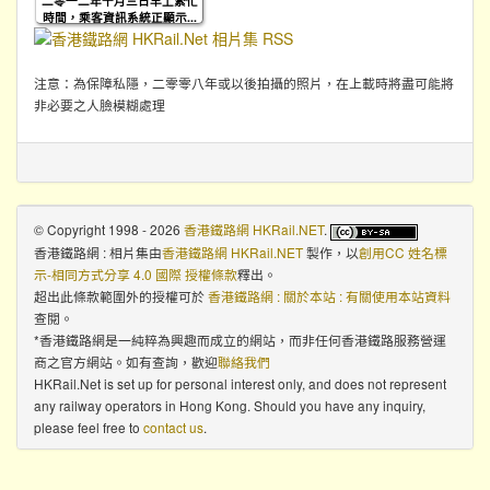
二零一二年十月三日早上繁忙
時間，乘客資訊系統正顯示...
注意：為保障私隱，二零零八年或以後拍攝的照片，在上載時將盡可能將
非必要之人臉模糊處理
© Copyright 1998 - 2026
香港鐵路網 HKRail.NET
.
香港鐵路網 : 相片集
由
香港鐵路網 HKRail.NET
製作，以
創用CC 姓名標
示-相同方式分享 4.0 國際 授權條款
釋出。
超出此條款範圍外的授權可於
香港鐵路網 : 關於本站 : 有關使用本站資料
查閱。
*香港鐵路網是一純粹為興趣而成立的網站，而非任何香港鐵路服務營運
商之官方網站。如有查詢，歡迎
聯絡我們
HKRail.Net is set up for personal interest only, and does not represent
any railway operators in Hong Kong. Should you have any inquiry,
please feel free to
contact us
.