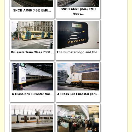
SNCB AM75 (844) EMU
SNCB AM80 (435) EMU...
ready...
Brussels Tram Class 7000 ...
The Eurostar logo and the...
A Class 373 Eurostar trai...
A Class 373 Eurostar (373...