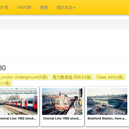
相片集
HKRDB
專題
關於本站
30
London Underground(5張)
電力動車組 EMU(3張)
Class 460(2張)
1(1張)
entral Line 1992 stock...
Central Line 1992 stock...
Stratford Station, from a...