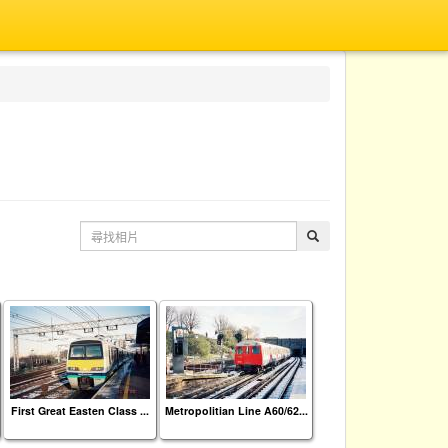
First Great Easten Class ...
Metropolitian Line A60/62...