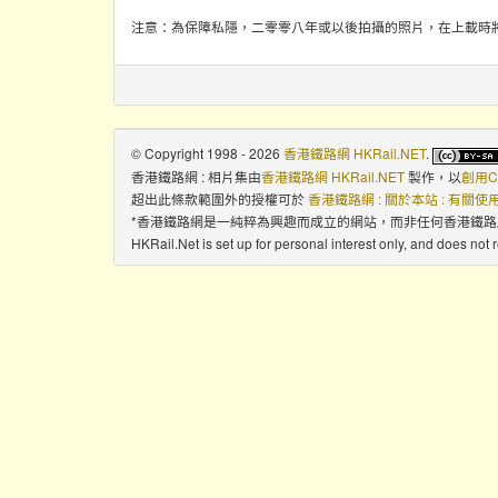
注意：為保障私隱，二零零八年或以後拍攝的照片，在上載時
© Copyright 1998 - 2026
香港鐵路網 HKRail.NET
.
香港鐵路網 : 相片集
由
香港鐵路網 HKRail.NET
製作，以
創用C
超出此條款範圍外的授權可於
香港鐵路網 : 關於本站 : 有關
*香港鐵路網是一純粹為興趣而成立的網站，而非任何香港鐵
HKRail.Net is set up for personal interest only, and does not