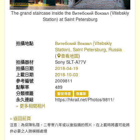
The grand staircase inside the Витебский Вокзал (Vitebskiy
Station) at Saint Petersburg
拍攝地點
Витебский Вокзал (Vitebskiy
Station), Saint Petersburg, Russia
(
查看地圖
)
拍攝器材
Sony SLT-A77V
拍攝日期
2018-04-19
上載日期
2018-10-03
參考編號
2009811
點擊率
489
分類標籤
聖彼得堡
俄羅斯
永久連結
https://hkrail.net/Photos/9811/
» 更多相關相片
« 返回前頁
注意：為保障私隱，二零零八年或以後拍攝的照片，在上載時將盡可能將
非必要之人臉模糊處理