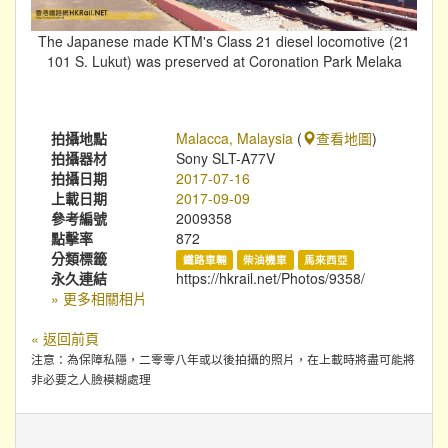
The Japanese made KTM's Class 21 diesel locomotive (21
101 S. Lukut) was preserved at Coronation Park Melaka
拍攝地點
Malacca, Malaysia
(
查看地圖
)
拍攝器材
Sony SLT-A77V
拍攝日期
2017-07-16
上載日期
2017-09-09
參考編號
2009358
點擊率
872
分類標籤
鐵路車輛
柴油機車
馬來西亞
永久連結
https://hkrail.net/Photos/9358/
» 更多相關相片
« 返回前頁
注意：為保障私隱，二零零八年或以後拍攝的照片，在上載時將盡可能將
非必要之人臉模糊處理