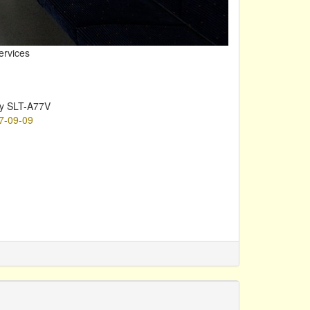
ervices
y SLT-A77V
7-09-09