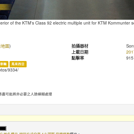
terior of the KTM's Class 92 electric multiple unit for KTM Kommunter s
看地圖
)
拍攝器材
Son
上載日期
201
點擊率
915
車輛
馬來西亞
hotos/9334/
將盡可能將非必要之人臉模糊處理
C 姓名標示-相同方式分享 4.0 國際 授權條款
釋出。