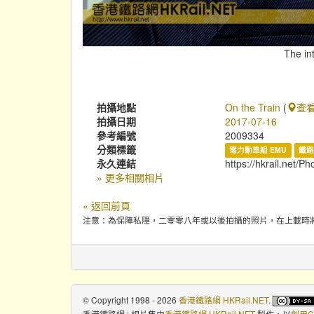
The in
拍攝地點
On the Train
(
查
拍攝日期
2017-07-16
參考編號
2009334
分類標籤
電力動車組 EMU
鐵路
永久連結
https://hkrail.net/P
» 更多相關相片
« 返回前頁
注意：為保障私隱，二零零八年或以後拍攝的照片，在上載時
© Copyright 1998 - 2026
香港鐵路網 HKRail.NET
.
香港鐵路網 : 相片集
由
香港鐵路網 HKRail.NET
製作，以
創用C