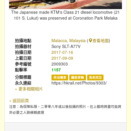
The Japanese made KTM's Class 21 diesel locomotive (21
101 S. Lukut) was preserved at Coronation Park Melaka
拍攝地點
Malacca, Malaysia
(
查看地圖
)
拍攝器材
Sony SLT-A77V
拍攝日期
2017-07-16
上載日期
2017-09-09
參考編號
2009303
點擊率
1157
分類標籤
柴油機車
鐵路車輛
馬來西亞
永久連結
https://hkrail.net/Photos/9303/
» 更多相關相片
« 返回前頁
注意：為保障私隱，二零零八年或以後拍攝的照片，在上載時將盡可能將
非必要之人臉模糊處理