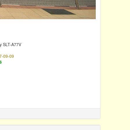
y SLT-A77V
7-09-09
6