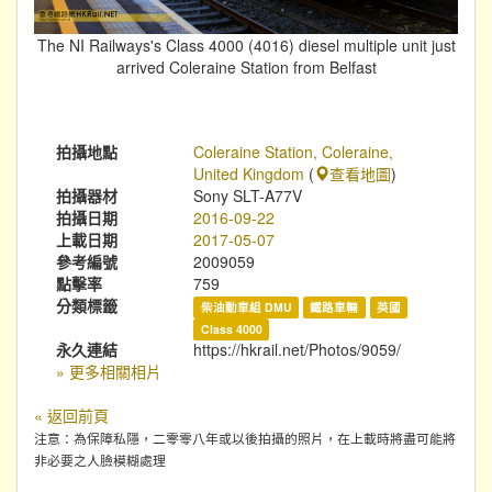
The NI Railways's Class 4000 (4016) diesel multiple unit just
arrived Coleraine Station from Belfast
拍攝地點
Coleraine Station, Coleraine,
United Kingdom
(
查看地圖
)
拍攝器材
Sony SLT-A77V
拍攝日期
2016-09-22
上載日期
2017-05-07
參考編號
2009059
點擊率
759
分類標籤
柴油動車組 DMU
鐵路車輛
英國
Class 4000
永久連結
https://hkrail.net/Photos/9059/
» 更多相關相片
« 返回前頁
注意：為保障私隱，二零零八年或以後拍攝的照片，在上載時將盡可能將
非必要之人臉模糊處理