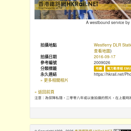
A westbound service by D
拍攝地點
Westferry DLR Stat
查看地圖
)
拍攝日期
2016-09-17
參考編號
2009026
分類標籤
地鐵
電力動車組 EMU
永久連結
https://hkrail.net/P
» 更多相關相片
« 返回前頁
注意：為保障私隱，二零零八年或以後拍攝的照片，在上載時
© Copyright 1998 - 2026
香港鐵路網 HKRail.NET
.