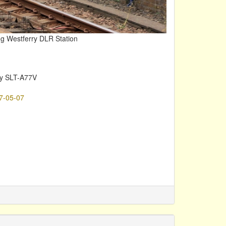
ing Westferry DLR Station
y SLT-A77V
7-05-07