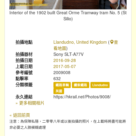
Interior of the 1902 built Great Orme Tramway tram No. 5 (St
Silio)
拍攝地點
Llandudno, United Kingdom
(
查
看地圖
)
拍攝器材
Sony SLT-A77V
拍攝日期
2016-09-28
上載日期
2017-05-07
參考編號
2009008
點擊率
632
分類標籤
鐵路車輛
纜索鐵路
Llandudno
英國
永久連結
https://hkrail.net/Photos/9008/
» 更多相關相片
« 返回前頁
注意：為保障私隱，二零零八年或以後拍攝的照片，在上載時將盡可能將
非必要之人臉模糊處理