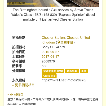
The Birmingham bound 1G40 service by Arriva Trains
Wales's Class 158/8 (158 832) "Express Sprinter" diesel
multiple unit just arrived Chester Station
拍攝地點
Chester Station, Chester, United
Kingdom
(
查看地圖
)
拍攝器材
Sony SLT-A77V
拍攝日期
2016-09-27
上載日期
2017-04-17
參考編號
2008970
點擊率
586
分類標籤
柴油動車組 DMU
鐵路車輛
英國
Class 158
永久連結
https://hkrail.net/Photos/8970/
» 更多相關相片
« 返回前頁
注意：為保障私隱，二零零八年或以後拍攝的照片，在上載時將盡可能將
非必要之人臉模糊處理