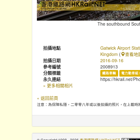
The southbound Southe
拍攝地點
Gatwick Airport Sta
Kingdom
(
查看地
拍攝日期
2016-09-16
參考編號
2008913
分類標籤
鐵路車輛
電力動車組 
永久連結
https://hkrail.net/P
» 更多相關相片
« 返回前頁
注意：為保障私隱，二零零八年或以後拍攝的照片，在上載時
© Copyright 1998 - 2026
香港鐵路網 HKRail.NET
.