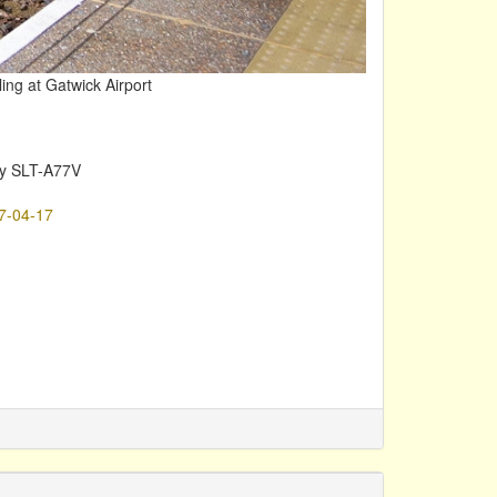
ing at Gatwick Airport
y SLT-A77V
7-04-17