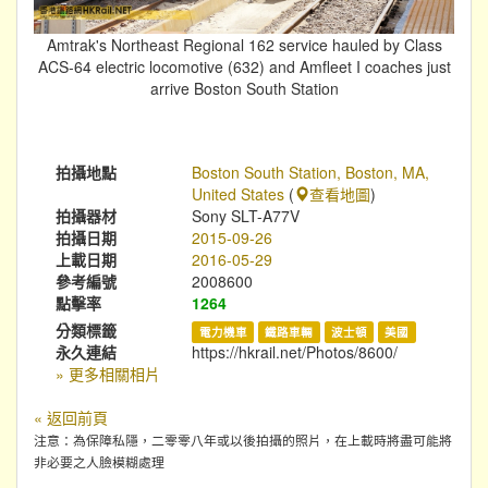
Amtrak's Northeast Regional 162 service hauled by Class
ACS-64 electric locomotive (632) and Amfleet I coaches just
arrive Boston South Station
拍攝地點
Boston South Station, Boston, MA,
United States
(
查看地圖
)
拍攝器材
Sony SLT-A77V
拍攝日期
2015-09-26
上載日期
2016-05-29
參考編號
2008600
點擊率
1264
分類標籤
電力機車
鐵路車輛
波士頓
美國
永久連結
https://hkrail.net/Photos/8600/
» 更多相關相片
« 返回前頁
注意：為保障私隱，二零零八年或以後拍攝的照片，在上載時將盡可能將
非必要之人臉模糊處理