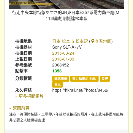
行走中央本線特急あずさ的JR東日本E257系電力動車組(M-
113編成)剛抵達松本駅
拍攝地點
日本 松本市 松本駅
(
查看地圖
)
拍攝器材
Sony SLT-A77V
拍攝日期
2015-03-24
上載日期
2016-01-09
參考編號
2008452
點擊率
1356
分類標籤
鐵路車輛
電力動車組 EMU
長野
日本
永久連結
https://hkrail.net/Photos/8452/
» 更多相關相片
« 返回前頁
注意：為保障私隱，二零零八年或以後拍攝的照片，在上載時將盡可能將
非必要之人臉模糊處理