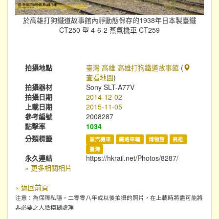
於高雄打狗鐵道故事館內靜動態保存的1938年日本製臺鐵
CT250 型 4-6-2 蒸氣機車 CT259
拍攝地點
臺灣 高雄 高雄打狗鐵道故事館
(
查看地圖
)
拍攝器材
Sony SLT-A77V
拍攝日期
2014-12-02
上載日期
2015-11-05
參考編號
2008287
點擊率
1034
分類標籤
蒸汽機車
鐵路車輛
博物館
高雄
臺灣
永久連結
https://hkrail.net/Photos/8287/
» 更多相關相片
« 返回前頁
注意：為保障私隱，二零零八年或以後拍攝的照片，在上載時將盡可能將
非必要之人臉模糊處理