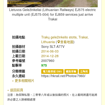
Lietuvos Geležinkeliai (Lithuanian Railways) EJ575 electric
multiple unit (EJ575-004) for EJ859 services just arrive
Trakai
拍攝地點
Trakų geležinkelio stotis, Trakai,
Lithuania
(
查看地圖
)
拍攝器材
Sony SLT-A77V
拍攝日期
2014-06-03
上載日期
2014-12-28
參考編號
2007960
點擊率
975
分類標籤
電力動車組 EMU
鐵路車輛
立陶宛
永久連結
https://hkrail.net/Photos/7960/
» 更多相關相片
« 返回前頁
注意：為保障私隱，二零零八年或以後拍攝的照片，在上載時將盡可能將
非必要之人臉模糊處理