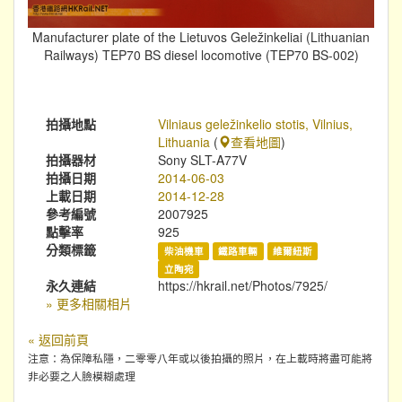
Manufacturer plate of the Lietuvos Geležinkeliai (Lithuanian
Railways) TEP70 BS diesel locomotive (TEP70 BS-002)
拍攝地點
Vilniaus geležinkelio stotis, Vilnius,
Lithuania
(
查看地圖
)
拍攝器材
Sony SLT-A77V
拍攝日期
2014-06-03
上載日期
2014-12-28
參考編號
2007925
點擊率
925
分類標籤
柴油機車
鐵路車輛
維爾紐斯
立陶宛
永久連結
https://hkrail.net/Photos/7925/
» 更多相關相片
« 返回前頁
注意：為保障私隱，二零零八年或以後拍攝的照片，在上載時將盡可能將
非必要之人臉模糊處理