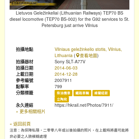
Lietuvos Geležinkeliai (Lithuanian Railways) TEP70 BS
diesel locomotive (TEP70 BS-002) for the G92 services to St.
Petersburg just arrive Vilnius
拍攝地點
Vilniaus geležinkelio stotis, Vilnius,
Lithuania
(
查看地圖
)
拍攝器材
Sony SLT-A77V
拍攝日期
2014-06-03
上載日期
2014-12-28
參考編號
2007911
點擊率
799
分類標籤
柴油機車
鐵路車輛
維爾紐斯
立陶宛
永久連結
https://hkrail.net/Photos/7911/
» 更多相關相片
« 返回前頁
注意：為保障私隱，二零零八年或以後拍攝的照片，在上載時將盡可能將
非必要之人臉模糊處理