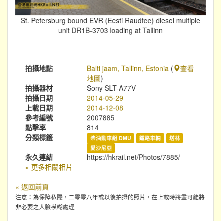
St. Petersburg bound EVR (Eesti Raudtee) diesel multiple
unit DR1B-3703 loading at Tallinn
拍攝地點
Balti jaam, Tallinn, Estonia
(
查看
地圖
)
拍攝器材
Sony SLT-A77V
拍攝日期
2014-05-29
上載日期
2014-12-08
參考編號
2007885
點擊率
814
分類標籤
柴油動車組 DMU
鐵路車輛
塔林
愛沙尼亞
永久連結
https://hkrail.net/Photos/7885/
» 更多相關相片
« 返回前頁
注意：為保障私隱，二零零八年或以後拍攝的照片，在上載時將盡可能將
非必要之人臉模糊處理