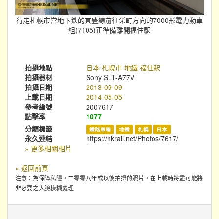
行走札幌市営地下鉄的東豊線前往栄町方向的7000形電力動車
組(7105)正準備離開福住駅
拍攝地點
日本 札幌市 地鐵 福住駅
拍攝器材
Sony SLT-A77V
拍攝日期
2013-09-09
上載日期
2014-05-05
參考編號
2007617
點擊率
1077
分類標籤
鐵路車輛
地鐵
札幌
日本
永久連結
https://hkrail.net/Photos/7617/
» 更多相關相片
« 返回前頁
注意：為保障私隱，二零零八年或以後拍攝的照片，在上載時將盡可能將
非必要之人臉模糊處理