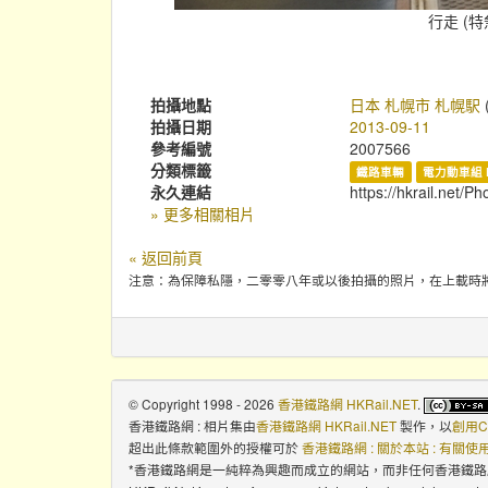
行走 (
拍攝地點
日本 札幌市 札幌駅
拍攝日期
2013-09-11
參考編號
2007566
分類標籤
鐵路車輛
電力動車組 
永久連結
https://hkrail.net/P
» 更多相關相片
« 返回前頁
注意：為保障私隱，二零零八年或以後拍攝的照片，在上載時
© Copyright 1998 - 2026
香港鐵路網 HKRail.NET
.
香港鐵路網 : 相片集
由
香港鐵路網 HKRail.NET
製作，以
創用C
超出此條款範圍外的授權可於
香港鐵路網 : 關於本站 : 有關
*香港鐵路網是一純粹為興趣而成立的網站，而非任何香港鐵