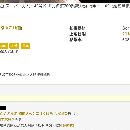
特急) スーパーカムイ42号的JR北海道789系電力動車組(HL-1001編成)剛
(
查看地圖
)
拍攝器材
Son
上載日期
201
點擊率
608
EMU
札幌
日本
hotos/7566/
將盡可能將非必要之人臉模糊處理
C 姓名標示-相同方式分享 4.0 國際 授權條款
釋出。
使用本站資料
查閱。
路服務營運商之官方網站。如有查詢，歡迎
聯絡我們