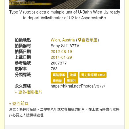
Type V (3855) electric multiple unit of U-Bahn Wien U2 ready
to depart Volkstheater of U2 for Aspernstraße
拍攝地點
Wien, Austria
(
查看地圖
)
拍攝器材
Sony SLT-A77V
拍攝日期
2012-08-19
上載日期
2014-01-29
參考編號
2007377
點擊率
783
分類標籤
鐵路車輛
地鐵
電力動車組 EMU
維也納
奧地利
永久連結
https://hkrail.net/Photos/7377/
» 更多相關相片
« 返回前頁
注意：為保障私隱，二零零八年或以後拍攝的照片，在上載時將盡可能將
非必要之人臉模糊處理