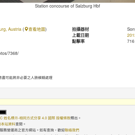
Station concourse of Salzburg Hbf
urg, Austria
(
查看地圖
)
拍攝器材
Son
上載日期
201
點擊率
716
hotos/7368/
將盡可能將非必要之人臉模糊處理
C 姓名標示-相同方式分享 4.0 國際 授權條款
釋出。
使用本站資料
查閱。
路服務營運商之官方網站。如有查詢，歡迎
聯絡我們