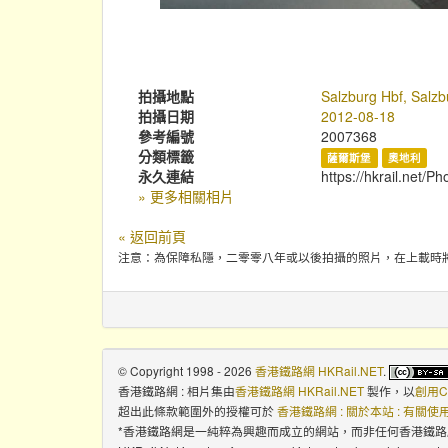
拍攝地點
Salzburg Hbf, Salzb
拍攝日期
2012-08-18
參考編號
2007368
分類標籤
薩爾斯堡
奧地利
永久連結
https://hkrail.net/P
» 更多相關相片
« 返回前頁
注意：為保障私隱，二零零八年或以後拍攝的照片，在上載時
© Copyright 1998 - 2026
香港鐵路網 HKRail.NET
.
香港鐵路網 : 相片集
由
香港鐵路網 HKRail.NET
製作，以
創用C
超出此條款範圍外的授權可於
香港鐵路網 : 關於本站 : 有關
*香港鐵路網是一純粹為興趣而成立的網站，而非任何香港鐵