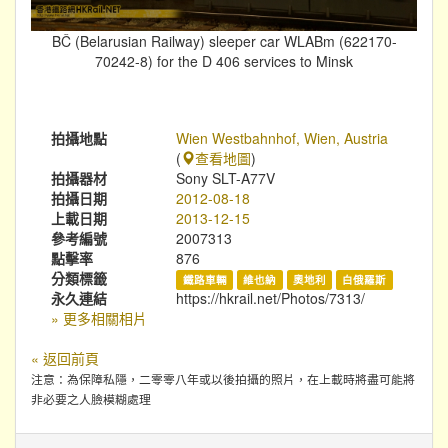
BČ (Belarusian Railway) sleeper car WLABm (622170-
70242-8) for the D 406 services to Minsk
拍攝地點
Wien Westbahnhof, Wien, Austria
(
查看地圖
)
拍攝器材
Sony SLT-A77V
拍攝日期
2012-08-18
上載日期
2013-12-15
參考編號
2007313
點擊率
876
分類標籤
鐵路車輛
維也納
奧地利
白俄羅斯
永久連結
https://hkrail.net/Photos/7313/
» 更多相關相片
« 返回前頁
注意：為保障私隱，二零零八年或以後拍攝的照片，在上載時將盡可能將
非必要之人臉模糊處理