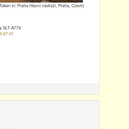
Taken in: Praha Hlavní nádraží, Praha, Czech)
y SLT-A77V
3-07-01