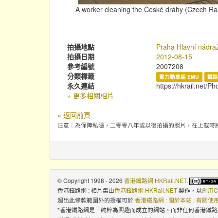
A worker cleaning the České dráhy (Czech Rai
拍攝地點
Praha Hlavní nádra
拍攝日期
2012-08-15
參考編號
2007208
分類標籤
電力動車組 EMU
鐵路
永久連結
https://hkrail.net/P
» 更多相關相片
« 返回前頁
注意：為保障私隱，二零零八年或以後拍攝的照片，在上載時
© Copyright 1998 - 2026
香港鐵路網 HKRail.NET
.
香港鐵路網 : 相片集
由
香港鐵路網 HKRail.NET
製作，以
創用C
超出此條款範圍外的授權可於
香港鐵路網 : 關於本站 : 有關
*香港鐵路網是一純粹為興趣而成立的網站，而非任何香港鐵