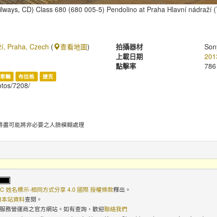
lways, CD) Class 680 (680 005-5) Pendolino at Praha Hlavní nádraží (
ží, Praha, Czech
(
查看地圖
)
拍攝器材
Son
上載日期
201
點擊率
786
車輛
布拉格
捷克
hotos/7208/
將盡可能將非必要之人臉模糊處理
C 姓名標示-相同方式分享 4.0 國際 授權條款
釋出。
使用本站資料
查閱。
路服務營運商之官方網站。如有查詢，歡迎
聯絡我們