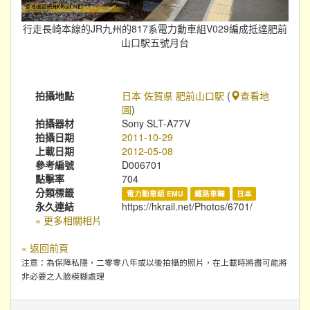
行走長崎本線的JR九州的817系電力動車組V029編成抵達肥前
山口駅五號月台
拍攝地點
日本 佐賀県 肥前山口駅
(
查看地
圖
)
拍攝器材
Sony SLT-A77V
拍攝日期
2011-10-29
上載日期
2012-05-08
參考編號
D006701
點擊率
704
分類標籤
電力動車組 EMU
鐵路車輛
日本
永久連結
https://hkrail.net/Photos/6701/
» 更多相關相片
« 返回前頁
注意：為保障私隱，二零零八年或以後拍攝的照片，在上載時將盡可能將
非必要之人臉模糊處理