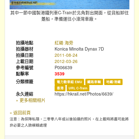
其中一節中國製港鐵列車C-Train於北角對出開面，從貨船卸往
躉船，準備運往小濠灣車廠。
拍攝地點
紅磡 海旁
拍攝器材
Konica Minolta Dynax 7D
拍攝日期
2011-08-24
上載日期
2012-03-26
參考編號
P006639
點擊率
3539
分類標籤
電力動車組 EMU
鐵路車輛
地鐵/港鐵
香港
URL C-Train
永久連結
https://hkrail.net/Photos/6639/
» 更多相關相片
« 返回前頁
注意：為保障私隱，二零零八年或以後拍攝的照片，在上載時將盡可能將
非必要之人臉模糊處理