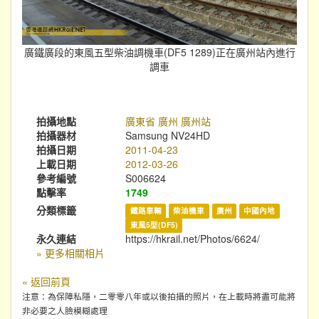
廣鐵廣段的東風五型柴油調機車(DF5 1289)正在廣州站內進行
調車
拍攝地點
廣東省 廣州 廣州站
拍攝器材
Samsung NV24HD
拍攝日期
2011-04-23
上載日期
2012-03-26
參考編號
S006624
點擊率
1749
分類標籤
鐵路車輛
柴油機車
廣州
中國內地
東風5型(DF5)
永久連結
https://hkrail.net/Photos/6624/
» 更多相關相片
« 返回前頁
注意：為保障私隱，二零零八年或以後拍攝的照片，在上載時將盡可能將
非必要之人臉模糊處理