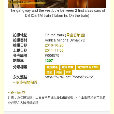
The gangway and the vestibule between 2 first class cars of
DB ICE 3M train (Taken in: On the train)
拍攝地點
On the train (
查看地圖
)
拍攝器材
Konica Minolta Dynax 7D
拍攝日期
2010-10-20
上載日期
2011-11-30
參考編號
P006575
點擊率
1307
分類標籤
高速鐵路
鐵路車輛
電力動車組 EMU
德國
荷蘭
ICE
永久連結
https://hkrail.net/Photos/6575/
» 更多相關相片
« 返回前頁
注意：為保障私隱，二零零八年或以後拍攝的照片，在上載時將盡可能將
非必要之人臉模糊處理