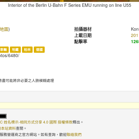
Interior of the Berlin U-Bahn F Series EMU running on line U55
地圖
)
拍攝器材
Kon
上載日期
201
點擊率
126
車輛
地鐵
柏林
德國
hotos/6480/
將盡可能將非必要之人臉模糊處理
C 姓名標示-相同方式分享 4.0 國際 授權條款
釋出。
使用本站資料
查閱。
路服務營運商之官方網站。如有查詢，歡迎
聯絡我們