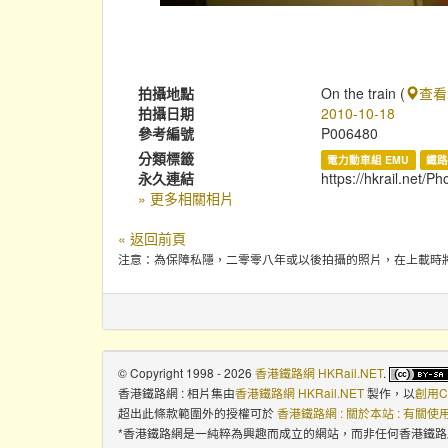
拍攝地點
On the train (
查看
拍攝日期
2010-10-18
參考編號
P006480
分類標籤
電力動車組 EMU
鐵路
永久連結
https://hkrail.net/P
» 更多相關相片
« 返回前頁
注意：為保障私隱，二零零八年或以後拍攝的照片，在上載時
© Copyright 1998 - 2026
香港鐵路網 HKRail.NET
.
香港鐵路網 : 相片集
由
香港鐵路網 HKRail.NET
製作，以
創用C
超出此條款範圍外的授權可於
香港鐵路網 : 關於本站 : 有關
*香港鐵路網是一純粹為興趣而成立的網站，而非任何香港鐵