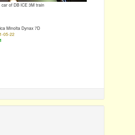
s car of DB ICE 3M train
ica Minolta Dynax 7D
1-05-22
1