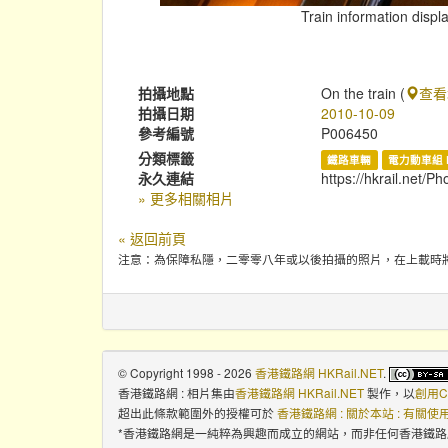
Train information displ
拍攝地點
On the train (
查看
拍攝日期
2010-10-09
參考編號
P006450
分類標籤
鐵路車輛
電力動車組 
永久連結
https://hkrail.net/P
» 更多相關相片
« 返回前頁
注意：為保障私隱，二零零八年或以後拍攝的照片，在上載時
© Copyright 1998 - 2026
香港鐵路網 HKRail.NET
.
香港鐵路網 : 相片集
由
香港鐵路網 HKRail.NET
製作，以
創用C
超出此條款範圍外的授權可於
香港鐵路網 : 關於本站 : 有關
*香港鐵路網是一純粹為興趣而成立的網站，而非任何香港鐵