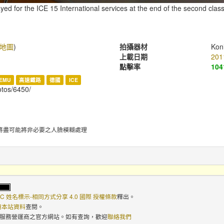
ayed for the ICE 15 International services at the end of the second clas
地圖
)
拍攝器材
Kon
上載日期
201
點擊率
104
EMU
高速鐵路
德國
ICE
hotos/6450/
將盡可能將非必要之人臉模糊處理
C 姓名標示-相同方式分享 4.0 國際 授權條款
釋出。
使用本站資料
查閱。
路服務營運商之官方網站。如有查詢，歡迎
聯絡我們