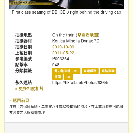
First class seating of DB ICE 3 right behind the driving cab
拍攝地點
On the train (
查看地圖
)
拍攝器材
Konica Minolta Dynax 7D
拍攝日期
2010-10-09
上載日期
2011-05-22
參考編號
P006364
點擊率
948
分類標籤
電力動車組 EMU
高速鐵路
鐵路車輛
德國
ICE
永久連結
https://hkrail.net/Photos/6364/
» 更多相關相片
« 返回前頁
注意：為保障私隱，二零零八年或以後拍攝的照片，在上載時將盡可能將
非必要之人臉模糊處理