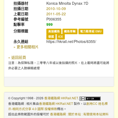
拍攝器材
Konica Minolta Dynax 7D
拍攝日期
2010-10-09
上載日期
2011-05-22
參考編號
P006355
點擊率
999
分類標籤
高速鐵路
鐵路車輛
電力動車組 EMU
德國
ICE
永久連結
https://hkrail.net/Photos/6355/
» 更多相關相片
« 返回前頁
注意：為保障私隱，二零零八年或以後拍攝的照片，在上載時將盡可能將
非必要之人臉模糊處理
© Copyright 1998 - 2026
香港鐵路網 HKRail.NET
.
香港鐵路網 : 相片集
由
香港鐵路網 HKRail.NET
製作，以
創用CC 姓名標
示-相同方式分享 4.0 國際 授權條款
釋出。
超出此條款範圍外的授權可於
香港鐵路網 : 關於本站 : 有關使用本站資料