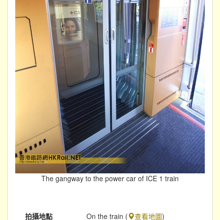
The gangway to the power car of ICE 1 train
拍攝地點
On the train (
查看地圖
)