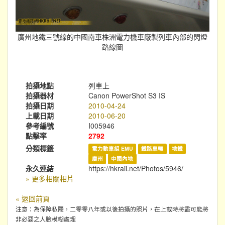
廣州地鐵三號線的中國南車株洲電力機車廠製列車內部的閃燈
路線圖
拍攝地點
列車上
拍攝器材
Canon PowerShot S3 IS
拍攝日期
2010-04-24
上載日期
2010-06-20
參考編號
I005946
點擊率
2792
分類標籤
電力動車組 EMU
鐵路車輛
地鐵
廣州
中國內地
永久連結
https://hkrail.net/Photos/5946/
» 更多相關相片
« 返回前頁
注意：為保障私隱，二零零八年或以後拍攝的照片，在上載時將盡可能將
非必要之人臉模糊處理