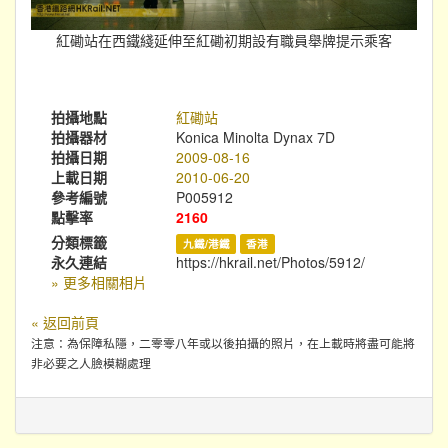
紅磡站在西鐵綫延伸至紅磡初期設有職員舉牌提示乘客
拍攝地點
紅磡站
拍攝器材
Konica Minolta Dynax 7D
拍攝日期
2009-08-16
上載日期
2010-06-20
參考編號
P005912
點擊率
2160
分類標籤
九鐵/港鐵
香港
永久連結
https://hkrail.net/Photos/5912/
» 更多相關相片
« 返回前頁
注意：為保障私隱，二零零八年或以後拍攝的照片，在上載時將盡可能將
非必要之人臉模糊處理