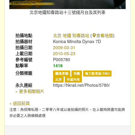
北京地鐵知春路站十三號綫月台及其列車
拍攝地點
北京 地鐵 知春路站
(
查看地圖
)
拍攝器材
Konica Minolta Dynax 7D
拍攝日期
2009-03-31
上載日期
2010-05-23
參考編號
P005780
點擊率
1416
分類標籤
鐵路車輛
地鐵
電力動車組 EMU
北京
中國內地
永久連結
https://hkrail.net/Photos/5780/
» 更多相關相片
« 返回前頁
注意：為保障私隱，二零零八年或以後拍攝的照片，在上載時將盡可能將
非必要之人臉模糊處理