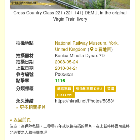
Cross Country Class 221 (221 141) DEMU, in the original
Virgin Train livery
拍攝地點
National Railway Museum, York,
United Kingdom
(
查看地圖
)
拍攝器材
Konica Minolta Dynax 7D
拍攝日期
2008-05-24
上載日期
2010-04-21
參考編號
P005653
點擊率
1116
分類標籤
鐵路車輛
柴油動車組 DMU
英國
Class 221
永久連結
https://hkrail.net/Photos/5653/
» 更多相關相片
« 返回前頁
注意：為保障私隱，二零零八年或以後拍攝的照片，在上載時將盡可能將
非必要之人臉模糊處理