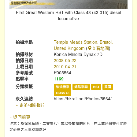
First Great Western HST with Class 43 (43 015) diesel
locomotive
拍攝地點
Temple Meads Station, Bristol,
United Kingdom
(
查看地圖
)
拍攝器材
Konica Minolta Dynax 7D
拍攝日期
2008-05-22
上載日期
2010-04-21
參考編號
P005564
點擊率
1169
分類標籤
柴油機車
鐵路車輛
HST
英國
Class 43
永久連結
https://hkrail.net/Photos/5564/
» 更多相關相片
« 返回前頁
注意：為保障私隱，二零零八年或以後拍攝的照片，在上載時將盡可能將
非必要之人臉模糊處理