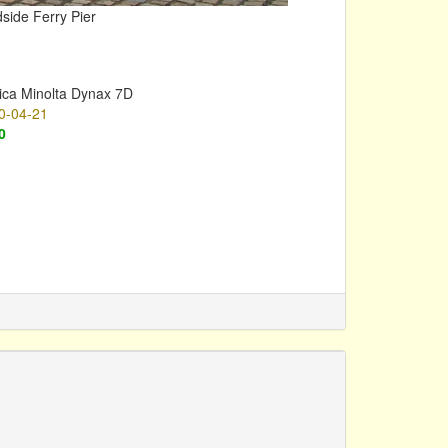
ide Ferry Pier
ica Minolta Dynax 7D
0-04-21
0