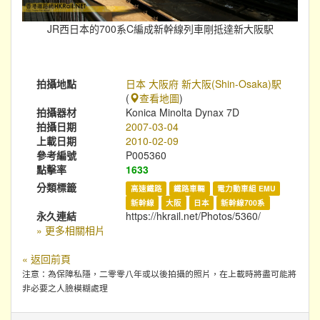
JR西日本的700系C編成新幹線列車剛抵達新大阪駅
拍攝地點
日本 大阪府 新大阪(Shin-Osaka)駅
(
查看地圖
)
拍攝器材
Konica Minolta Dynax 7D
拍攝日期
2007-03-04
上載日期
2010-02-09
參考編號
P005360
點擊率
1633
分類標籤
高速鐵路
鐵路車輛
電力動車組 EMU
新幹線
大阪
日本
新幹線700系
永久連結
https://hkrail.net/Photos/5360/
» 更多相關相片
« 返回前頁
注意：為保障私隱，二零零八年或以後拍攝的照片，在上載時將盡可能將
非必要之人臉模糊處理