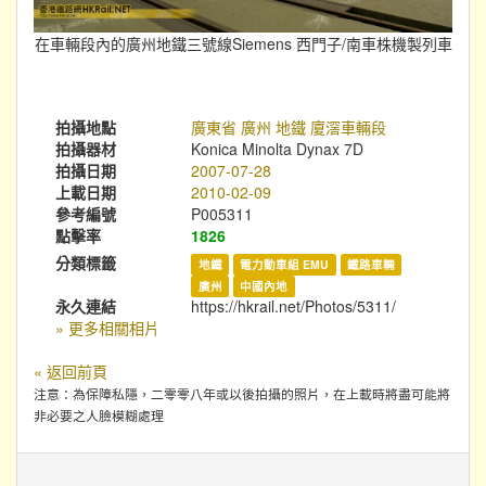
在車輛段內的廣州地鐵三號線Siemens 西門子/南車株機製列車
拍攝地點
廣東省 廣州 地鐵 廈滘車輛段
拍攝器材
Konica Minolta Dynax 7D
拍攝日期
2007-07-28
上載日期
2010-02-09
參考編號
P005311
點擊率
1826
分類標籤
地鐵
電力動車組 EMU
鐵路車輛
廣州
中國內地
永久連結
https://hkrail.net/Photos/5311/
» 更多相關相片
« 返回前頁
注意：為保障私隱，二零零八年或以後拍攝的照片，在上載時將盡可能將
非必要之人臉模糊處理